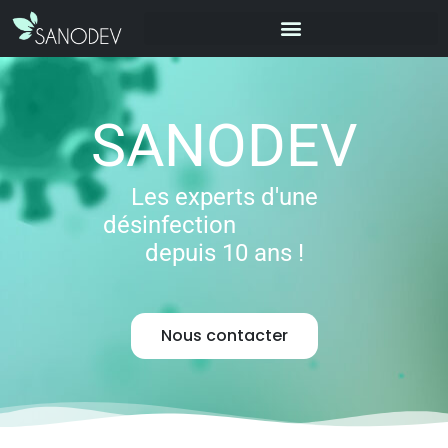
SANODEV
Les experts d'une
désinfection
depuis 10 ans !
e
f
f
i
c
i
e
n
t
e
Nous contacter